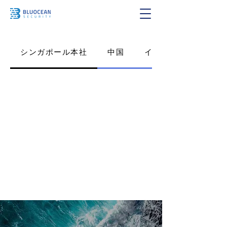
シンガポール本社
中国
インド