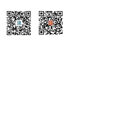
Wechat
Himalaya
ホー
会社概
ム
要
インサ
コンサルティング＆
イト
アドバイザリー
統合型サービス
ポッド
キャス
マネージドサー
ト
ビス
パート
組み込み型サービ
ナー
ス
Corporate
採用情
Responsibility