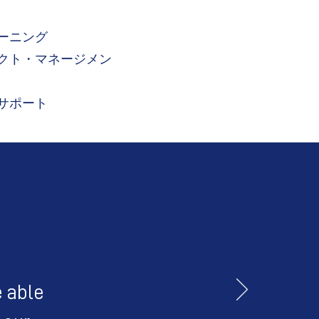
ーニング
クト・マネージメン
サポート
e able