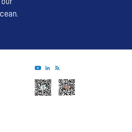
 our
Ocean.
Wechat
Himalaya