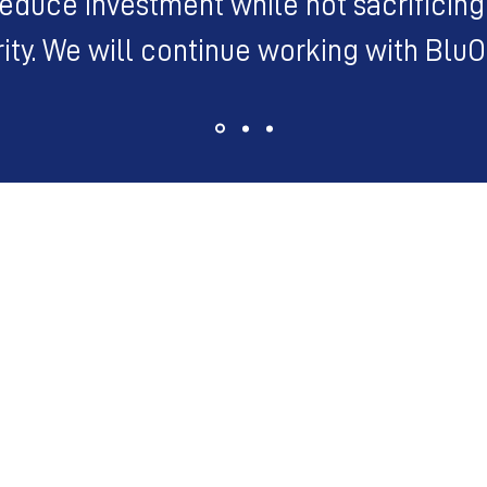
reduce investment while not sacrificing
ity. We will continue working with Blu
は、メー
.com