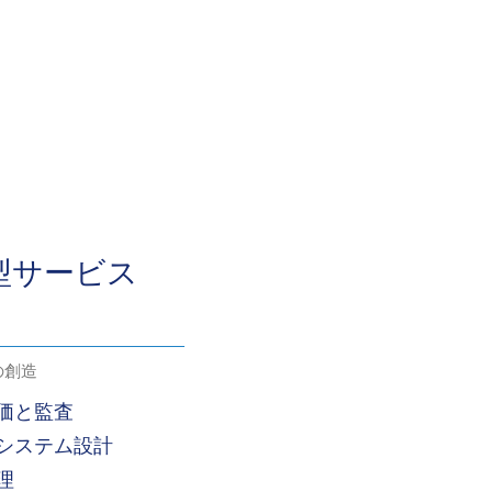
型サービス
の創造
価と監査
システム設計
理