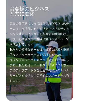
お客様のビジネス
と共に進化
業界の専門家によって設立された私たちのチ
ームは、次世代のセキュリティソリューショ
ンを実装するビジョンを共有する献身的なリ
ーダーと経験豊富で意欲に溢れるメンバーで
構成されています。
私たちの多様なチームは、最適な結果と継続
的なアフターサービスを保証するために、
様々なプロジェクトやクライアントに適応し
ます。
私たちは、ハードウェアやソフトウェ
アのアップデートを含む通常のメンテナンス
サービスを提供し、定期的なレポートを共有
します。