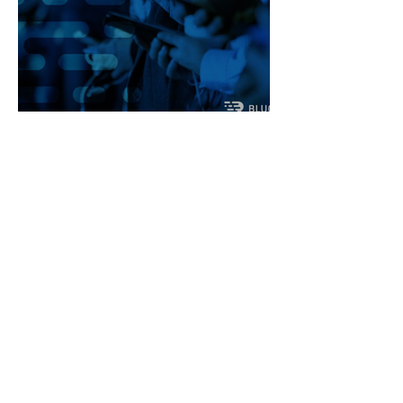
BluOcean India Completes Project
for SE Asian Super-App Company
View All
Regional Security Manager, Microchip
Manufacturer,
South China
Using BluOcean’s advisory
services, we were able to
reduce investment while
not sacrificing our security.