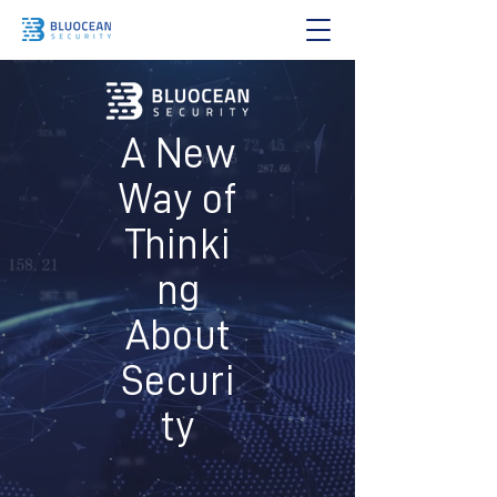
A New
Way of
Thinki
ng
About
Securi
ty