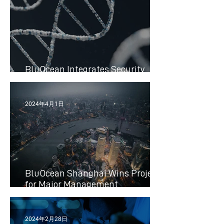
BluOcean Integrates Security
Systems for Biotechnology Client
2024年4月1日
BluOcean Shanghai Wins Project
for Major Management
Consulting Firm
2024年2月28日