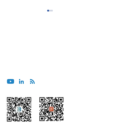
联系我们
与ASIS China Chapter和HID
重新定义可能：20
contact@bluoceansecurity.com
Fargo欢乐时光聚会
Ocean’s Day
行
微信
喜马拉雅